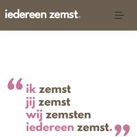
iedereen zemst
.